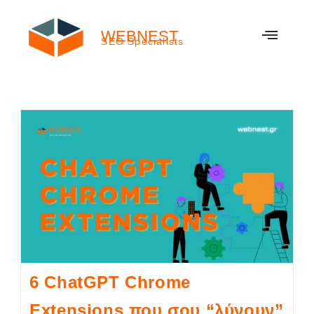
WEBNEST
SEO Specialists
6 ChatGPT Chrome
Extensions που σου “λύνουν”