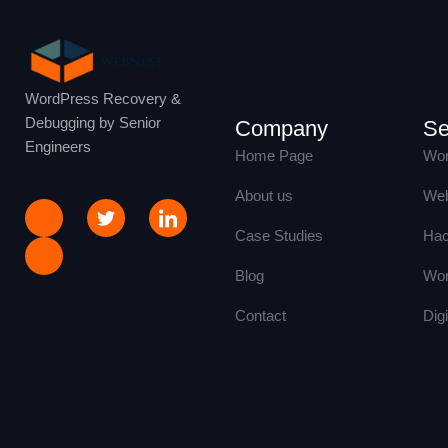
WordPress Recovery &
Debugging by Senior
Company
Se
Engineers
Home Page
Wor
About us
Web
Case Studies
Hac
Blog
Wor
Contact
Dig