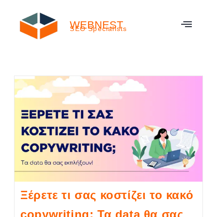
WEBNEST
SEO Specialists
Ξέρετε τι σας κοστίζει το κακό
copywriting; Τα data θα σας