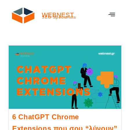
WEBNEST
SEO Specialists
6 ChatGPT Chrome
Extensions που σου “λύνουν”