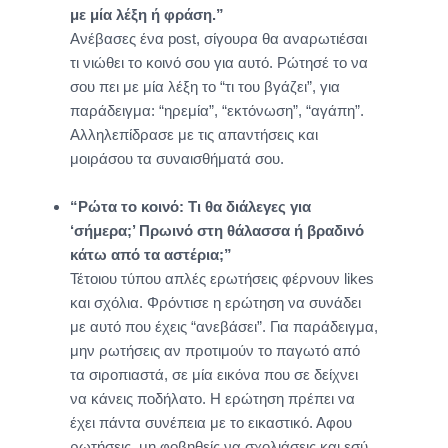
με μία λέξη ή φράση.”
Ανέβασες ένα post, σίγουρα θα αναρωτιέσαι
τι νιώθει το κοινό σου για αυτό. Ρώτησέ το να
σου πει με μία λέξη το “τι του βγάζει”, για
παράδειγμα: “ηρεμία”, “εκτόνωση”, “αγάπη”.
Αλληλεπίδρασε με τις απαντήσεις και
μοιράσου τα συναισθήματά σου.
“Ρώτα το κοινό: Τι θα διάλεγες για
‘σήμερα;’ Πρωινό στη θάλασσα ή βραδινό
κάτω από τα αστέρια;”
Τέτοιου τύπου απλές ερωτήσεις φέρνουν likes
και σχόλια. Φρόντισε η ερώτηση να συνάδει
με αυτό που έχεις “ανεβάσει”. Για παράδειγμα,
μην ρωτήσεις αν προτιμούν το παγωτό από
τα σιροπιαστά, σε μία εικόνα που σε δείχνει
να κάνεις ποδήλατο. Η ερώτηση πρέπει να
έχει πάντα συνέπεια με το εικαστικό. Αφου
ρωτήσεις, μη φοβηθείς να σχολιάσεις και εσύ