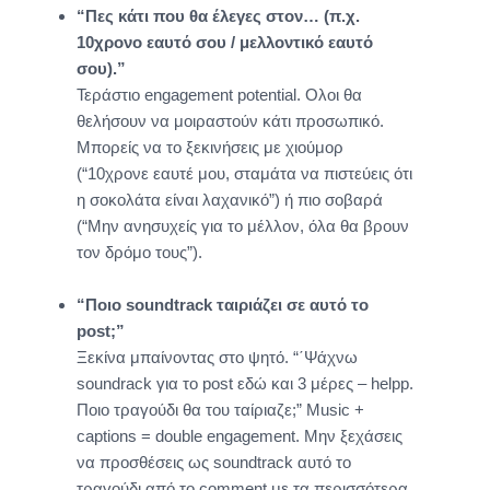
“Πες κάτι που θα έλεγες στον… (π.χ.
10χρονο εαυτό σου / μελλοντικό εαυτό
σου).”
Τεράστιο engagement potential. Ολοι θα
θελήσουν να μοιραστούν κάτι προσωπικό.
Μπορείς να το ξεκινήσεις με χιούμορ
(“10χρονε εαυτέ μου, σταμάτα να πιστεύεις ότι
η σοκολάτα είναι λαχανικό”) ή πιο σοβαρά
(“Μην ανησυχείς για το μέλλον, όλα θα βρουν
τον δρόμο τους”).
“Ποιο soundtrack ταιριάζει σε αυτό το
post;”
Ξεκίνα μπαίνοντας στο ψητό. “΄Ψάχνω
soundrack για το post εδώ και 3 μέρες – helpp.
Ποιο τραγούδι θα του ταίριαζε;” Music +
captions = double engagement. Μην ξεχάσεις
να προσθέσεις ως soundtrack αυτό το
τραγούδι από το comment με τα περισσότερα