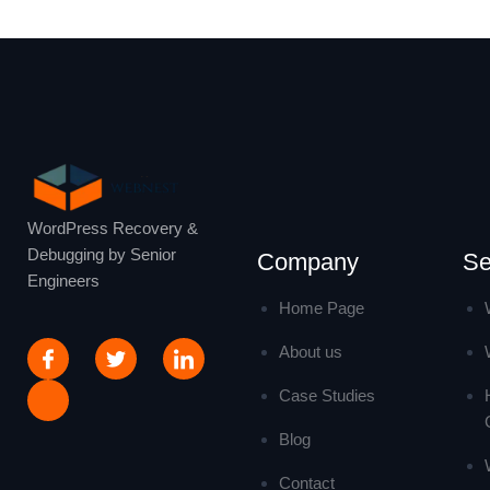
WordPress Recovery &
Debugging by Senior
Company
Se
Engineers
Home Page
About us
Case Studies
Blog
Contact