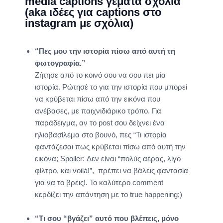
media captions γεμάτα σχόλια
(aka ιδέες για captions στο
instagram με σχόλια)
“Πες μου την ιστορία πίσω από αυτή τη
φωτογραφία.”
Ζήτησε από το κοινό σου να σου πει μία
ιστορία. Ρώτησέ το για την ιστορία που μπορεί
να κρύβεται πίσω από την εικόνα που
ανέβασες, με παιχνιδιάρικο τρόπο. Για
παράδειγμα, αν το post σου δείχνει ένα
ηλιοβασίλεμα στο βουνό, πες “Τι ιστορία
φαντάζεσαι πως κρύβεται πίσω από αυτή την
εικόνα; Spoiler: Δεν είναι “πολύς αέρας, λίγο
φίλτρο, και voilà!”, πρέπει να βάλεις φαντασία
για να το βρεις!. Το καλύτερο comment
κερδίζει την απάντηση με το true happening;)
“Τι σου “βγάζει” αυτό που βλέπεις, μόνο