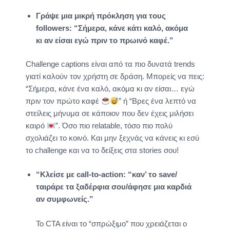
Γράψε μια μικρή πρόκληση για τους
followers: “Σήμερα, κάνε κάτι καλό, ακόμα
κι αν είσαι εγώ πριν το πρωινό καφέ.”
Challenge captions είναι από τα πιο δυνατά trends
γιατί καλούν τον χρήστη σε δράση. Μπορείς να πεις:
“Σήμερα, κάνε ένα καλό, ακόμα κι αν είσαι… εγώ
πριν τον πρώτο καφέ
” ή “Βρες ένα λεπτό να
στείλεις μήνυμα σε κάποιον που δεν έχεις μιλήσει
καιρό
”. Όσο πιο relatable, τόσο πιο πολύ
σχολιάζει το κοινό. Και μην ξεχνάς να κάνεις κι εσύ
το challenge και να το δείξεις στα stories σου!
“Κλείσε με call‑to‑action: “καν’ το save/
ταιράρε τα ξαδέρφια σου/άφησε μια καρδιά
αν συμφωνείς.”
Το CTA είναι το “σπρώξιμο” που χρειάζεται ο