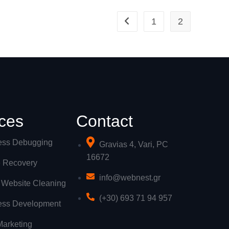
1
2
ces
Contact
ess Debugging
Gravias 4, Vari, PC
16672
 Recovery
info@webnest.gr
Website Cleaning
(+30) 693 71 94 957
ess Development
Marketing