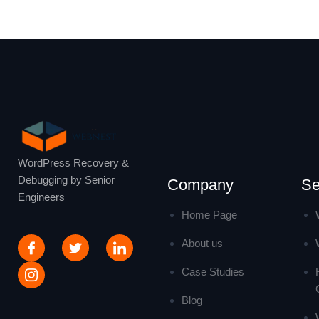
WordPress Recovery &
Debugging by Senior
Company
Se
Engineers
Home Page
About us
Case Studies
Blog