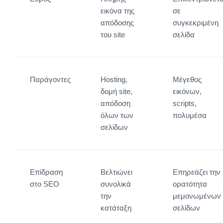
εικόνα της
σε
απόδοσης
συγκεκριμένη
του site
σελίδα
Παράγοντες
Hosting,
Μέγεθος
δομή site,
εικόνων,
απόδοση
scripts,
όλων των
πολυμέσα
σελίδων
Επίδραση
Βελτιώνει
Επηρεάζει την
στο SEO
συνολικά
ορατότητα
την
μεμονωμένων
κατάταξη
σελίδων