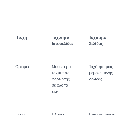
Πτυχή
Ταχύτητα
Ταχύτητα
Ιστοσελίδας
Σελίδας
Ορισμός
Μέσος όρος
Ταχύτητα μιας
ταχύτητας
μεμονωμένης
φόρτωσης
σελίδας
σε όλο το
site
Εύρος
Πλήρης
Επικεντρώνετα